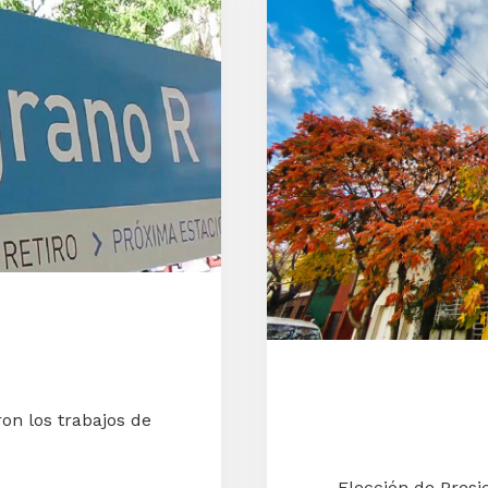
PROYECTO
BAJO
LUPA
S
on los trabajos de
Elección de Presi