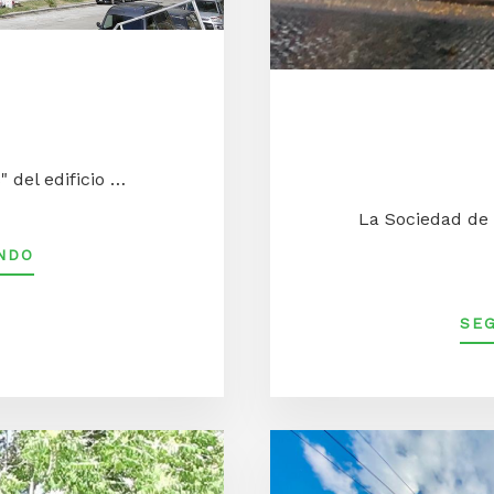
S
 del edificio …
La Sociedad de 
ACERCA
NDO
DEOLAZÁBAL
3432:
SE
EL
ELEFANTE
BLANCO
DE
BELGRANO
R,
UN