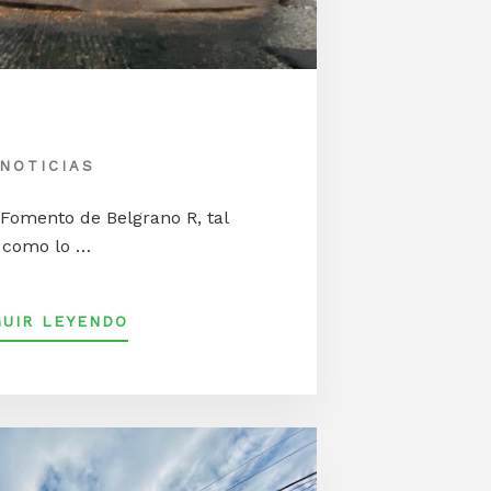
NOTICIAS
Fomento de Belgrano R, tal
como lo …
ACERCA
GUIR LEYENDO
DEBOLETIN
INFORMATIVO
DE
LA
SFBR
–
FEBRERO