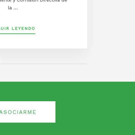
la …
ACERCA
GUIR LEYENDO
DEELECCIÓN
DE
PRESIDENTE
Y
COMISIÓN
DIRECTIVA
DE
LA
SOCIEDAD
DE
FOMENTO
DE
ASOCIARME
BELGRANO
R