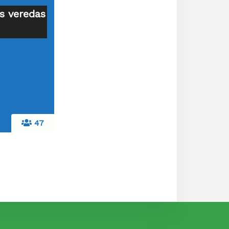
as veredas
47