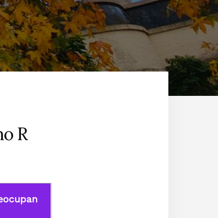
no R
reocupan