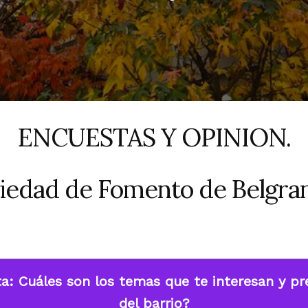
ENCUESTAS Y OPINION.
iedad de Fomento de Belgra
a: Cuáles son los temas que te interesan y p
del barrio?