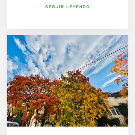
ACERCA
SEGUIR LEYENDO
DECIERRE
DE
LA
CALLE
ECHEVERRIA
POR
OBRAS
EN
LAS
VIAS