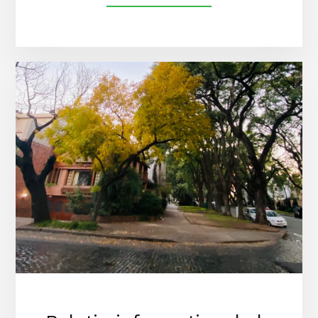
DEOLAZÁBAL
3432:
EL
ELEFANTE
BLANCO
DE
BELGRANO
R,
UN
PROYECTO
BAJO
LUPA