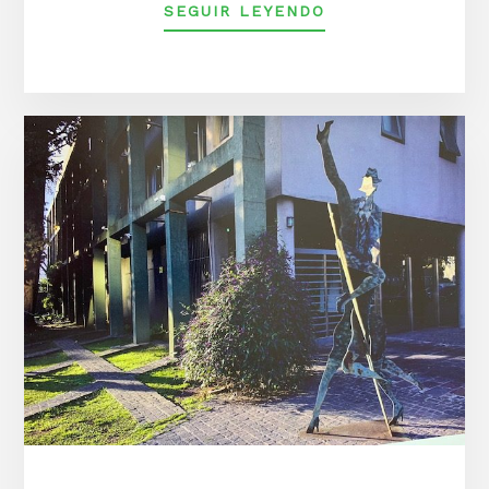
ACERCA
SEGUIR LEYENDO
DERESUMEN
DE
ACTIVIDADES
DE
LA
SFBR
DE
NOVIEMBRE