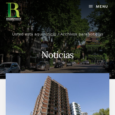
Skip
MENU
to
content
Usted está aquí:
Inicio
/
Archivos paraNoticias
Noticias