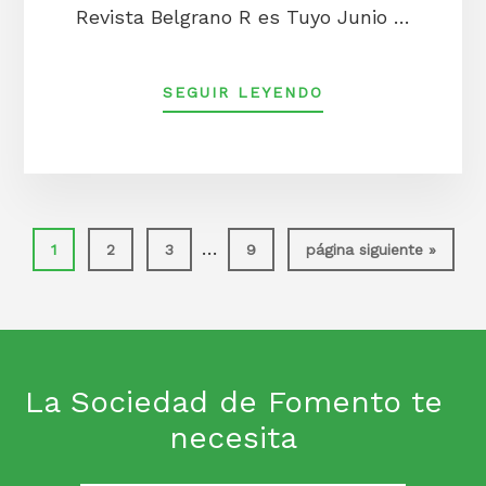
Revista Belgrano R es Tuyo Junio …
ACERCA
SEGUIR LEYENDO
DEREVISTA
BELGRANO
R
ES
TUYO
JUNIO
Páginas
…
Página
Página
Página
Página
Ir
1
2
3
9
página siguiente »
2024
intermedias
a
la
omitidas
La Sociedad de Fomento te
necesita