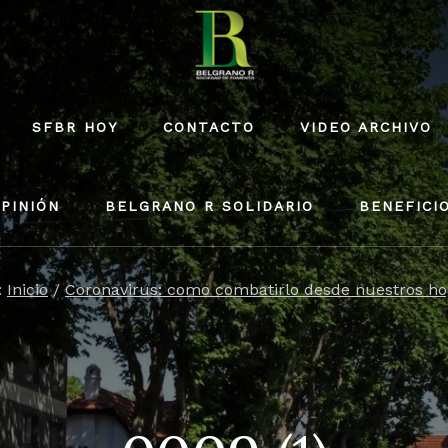
SFBR HOY
CONTACTO
VIDEO ARCHIVO
PINIÓN
BELGRANO R SOLIDARIO
BENEFICI
:
Inicio
/
Coronavirus: como combatirlo desde nuestros ho