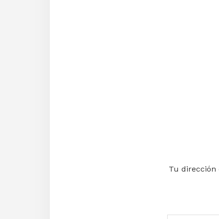
Intera
con
los
lector
Tu dirección 