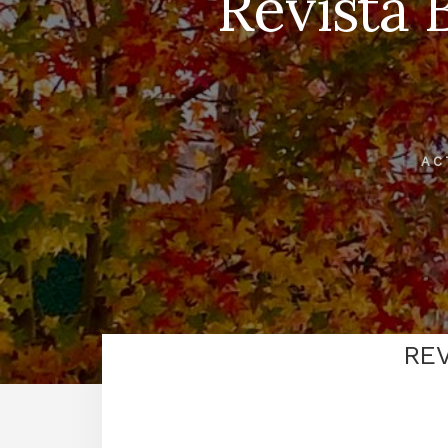
Revista 
AC
REV