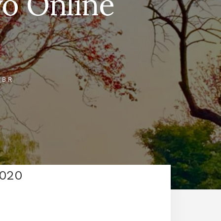
yo Online
_BR
2020