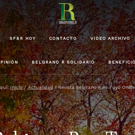
SFBR HOY
CONTACTO
VIDEO ARCHIVO
PINIÓN
BELGRANO R SOLIDARIO
BENEFICI
aquí:
Inicio
/
Actualidad
/
Revista Belgrano R es Tuyo Onlin